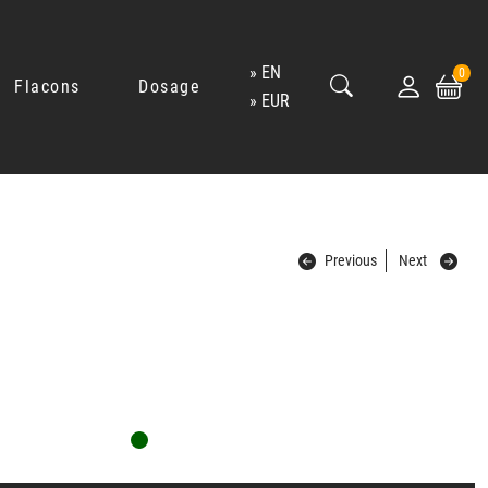
EN
0
Flacons
Dosage
EUR
Previous
Next