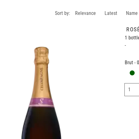
Sort by:
Relevance
Latest
Name
ROSÉ
1 bottl
-
Brut - 