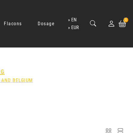
EN
0
Flacons
Dosage
EUR
NG
 AND BELGIUM