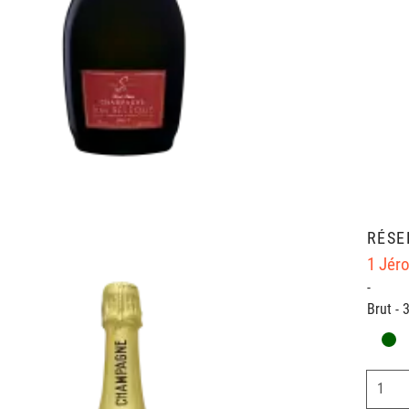
RÉSE
1 Jér
-
Brut - 