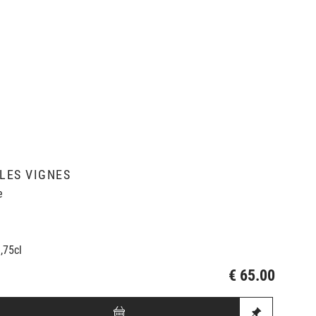
LLES VIGNES
e
0,75cl
€ 65.00