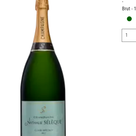
-
Brut - 