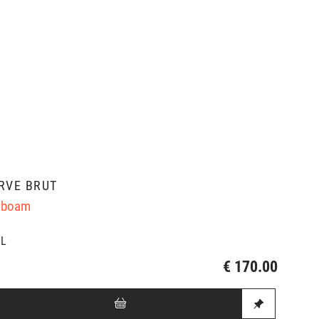
RVE BRUT
oboam
3L
€ 170.00