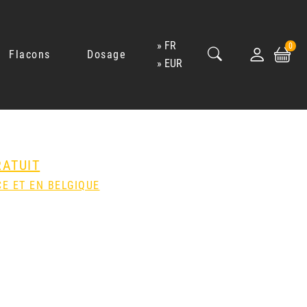
FR
0
Flacons
Dosage
EUR
RATUIT
E ET EN BELGIQUE